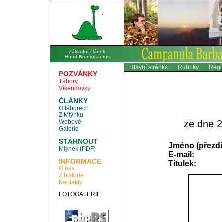
Základní článek
Hnutí Brontosaurus
Hlavní stránka
Rubriky
Regi
POZVÁNKY
Tábory
Víkendovky
ČLÁNKY
O táborech
Z Mlýnku
Webové
ze dne 2
Galerie
STÁHNOUT
Jméno (přezdí
Mlýnek (PDF)
E-mail:
INFORMACE
Titulek:
O nás
Z historie
Kontakty
FOTOGALERIE