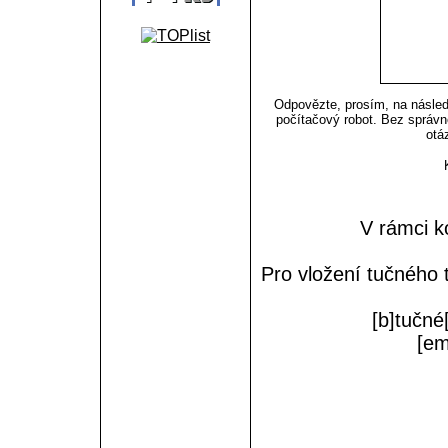
Odpovězte, prosím, na následu
počítačový robot. Bez správn
otá
V rámci k
Pro vložení tučného 
[b]tučné[
[em