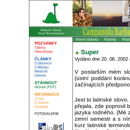
Základní článek
Hnutí Brontosaurus
Hlavní stránka
Rubriky
Regi
POZVÁNKY
Tábory
Super
Víkendovky
Vydáno dne 20. 06. 2002 
ČLÁNKY
O táborech
Z Mlýnku
V postarším mém slo
Webové
Galerie
(ústní poddání koránu
STÁHNOUT
začínajících předpono
Mlýnek (PDF)
INFORMACE
O nás
Jest to latinské slovo
Z historie
přejala, zde poprosil
Kontakty
jazyka rodného. (Mé zn
FOTOGALERIE
zimní semestr a s ní
kurz latinské terminol