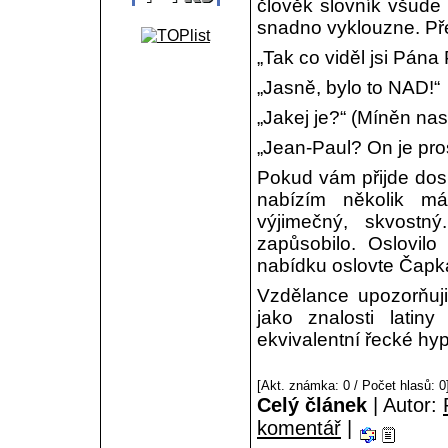
člověk slovník všude
snadno vyklouzne. Pře
„Tak co viděl jsi Pána
„Jasně, bylo to NAD!“
„Jakej je?“ (Míněn nast
„Jean-Paul? On je pr
Pokud vám přijde dos
nabízím několik má
výjimečný, skvost
zapůsobilo. Oslovilo
nabídku oslovte Čapka
Vzdělance upozorňuji
jako znalosti latin
ekvivalentní řecké hyp
[Akt. známka: 0 / Počet hlasů: 
Celý článek
| Autor:
komentář
|