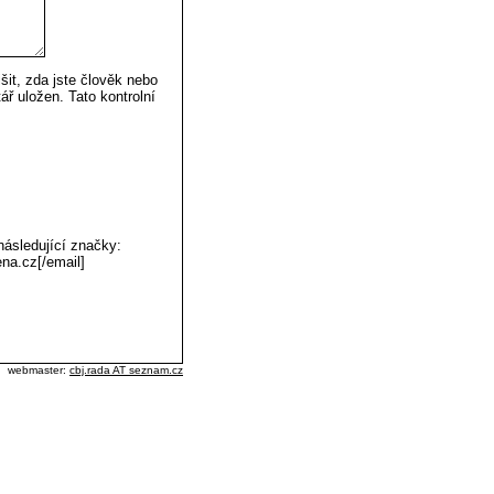
šit, zda jste člověk nebo
ř uložen. Tato kontrolní
následující značky:
ena.cz[/email]
webmaster:
cbj.rada AT seznam.cz