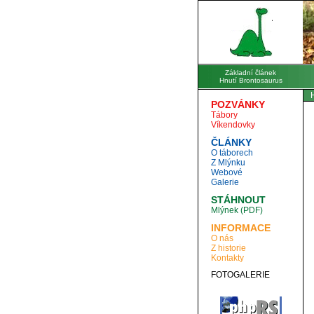
Základní článek
Hnutí Brontosaurus
POZVÁNKY
Tábory
Víkendovky
ČLÁNKY
O táborech
Z Mlýnku
Webové
Galerie
STÁHNOUT
Mlýnek (PDF)
INFORMACE
O nás
Z historie
Kontakty
FOTOGALERIE