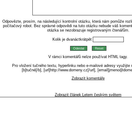
Odpovězte, prosím, na následující kontrolní otázku, která nám pomůže rozli
počítačový robot. Bez správné odpovědi na tuto otázku nebude váš komentá
otázka se nezobrazuje registrovaným čtenářům.
Kolik je dvanáctkrátpět
V rámci komentářů nelze používat HTML tagy.
Pro vložení tučného textu, hyperlinku nebo e-mailové adresy využijte 
[b]tučné[/b], [url]http://www.domeny.cz[/url], [email]jmeno@dom
Zobrazit komentáře
Zobrazit článek Letem českým světem