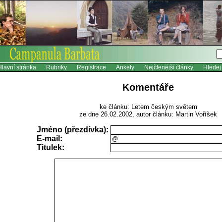
Hlavní stránka
Rubriky
Registrace
Ankety
Nejčtenĕjší články
Hledej
Komentáře
ke článku: Letem českým světem
ze dne 26.02.2002, autor článku: Martin Voříšek
Jméno (přezdívka):
E-mail:
Titulek: