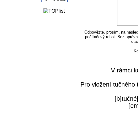
Odpovězte, prosím, na následu
počítačový robot. Bez správn
otá
Ko
V rámci k
Pro vložení tučného 
[b]tučné[
[em