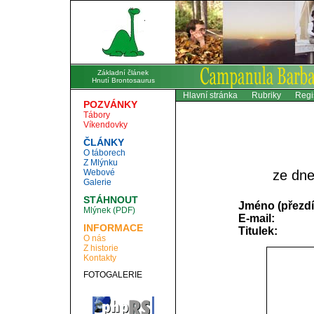
Základní článek
Hnutí Brontosaurus
Hlavní stránka
Rubriky
Regi
POZVÁNKY
Tábory
Víkendovky
ČLÁNKY
O táborech
Z Mlýnku
Webové
ze dne
Galerie
STÁHNOUT
Jméno (přezdí
Mlýnek (PDF)
E-mail:
INFORMACE
Titulek:
O nás
Z historie
Kontakty
FOTOGALERIE