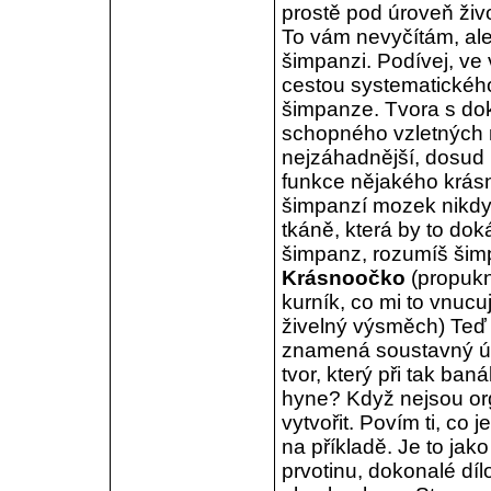
prostě pod úroveň živoč
To vám nevyčítám, ale
šimpanzi. Podívej, ve 
cestou systematického
šimpanze. Tvora s do
schopného vzletných 
nejzáhadnější, dosud 
funkce nějakého krás
šimpanzí mozek nikdy
tkáně, která by to do
šimpanz, rozumíš šimp
Krásnoočko
(propukne
kurník, co mi to vnucu
živelný výsměch) Teď t
znamená soustavný úpa
tvor, který při tak ba
hyne? Když nejsou org
vytvořit. Povím ti, co j
na příkladě. Je to jak
prvotinu, dokonalé dí