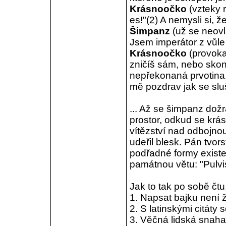
Krásnoočko
(vzteky 
es!"(
2
) A nemysli si, 
Šimpanz
(už se neovl
Jsem imperátor z vůle
Krásnoočko
(provoka
zničíš sám, nebo skonč
nepřekonaná prvotina.
mě pozdrav jak se slu
... Až se šimpanz dožr
prostor, odkud se krás
vítězství nad odbojno
udeřil blesk. Pán tvors
podřadné formy existe
památnou větu: "Pulvi
Jak to tak po sobě čtu
1. Napsat bajku není 
2. S latinskými citáty
3. Věčná lidská snaha 