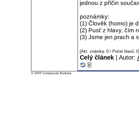
jednou z příčin souča
poznámky:
(
1) Člověk (homo) je 
(
2) Pusť z hlavy, čím n
(
3) Jsme jen prach a st
[Akt. známka: 0 / Počet hlasů: 
Celý článek
| Autor:
© 2005 Campanula Barbata