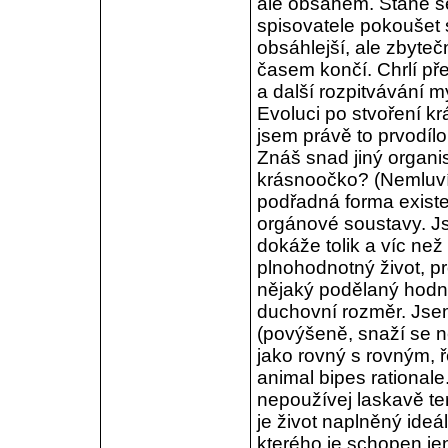
ale obsahem. Stane se
spisovatele pokoušet s
obsáhlejší, ale zbyteč
časem končí. Chrlí pře
a další rozpitvávání 
Evoluci po stvoření kr
jsem právě to prvodíl
Znáš snad jiný organi
krásnoočko? (Nemluvím
podřadná forma existe
orgánové soustavy. J
dokáže tolik a víc než
plnohodnotný život, pr
nějaký podělaný hodno
duchovní rozměr. Jsem
(povýšeně, snaží se n
jako rovný s rovným, ř
animal bipes rationale.
nepoužívej laskavě te
je život naplněný ideál
kterého je schopen jen