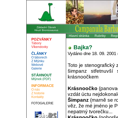
Základní článek
Hnutí Brontosaurus
Hlavní stránka
Rubriky
Regi
POZVÁNKY
Tábory
Bajka?
Víkendovky
Vydáno dne 18. 09. 2001 
ČLÁNKY
O táborech
Z Mlýnku
Toto je stenografický
Webové
Galerie
šimpanz střetnuvší
STÁHNOUT
krásnoočkem
Mlýnek (PDF)
INFORMACE
Krásnoočko
(panovač
O nás
Z historie
vzdát úctu nejdokonale
Kontakty
Šimpanz
(marně se roz
FOTOGALERIE
věz, že mé jméno je P
nepatrný tvorečku...
Krásnoočko
(pohorše