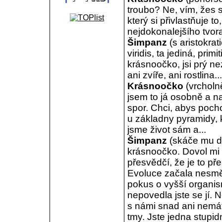
troubo? Ne, vím, žes s
který si přivlastňuje t
nejdokonalejšího tvor
Šimpanz
(s aristokra
viridis, ta jediná, pri
krásnoočko, jsi prý n
ani zvíře, ani rostlina...
Krásnoočko
(vrcholn
jsem to já osobně a n
spor. Chci, abys pochop
u základny pyramidy, 
jsme život sám a...
Šimpanz
(skáče mu do
krásnoočko. Dovol mi 
přesvědčí, že je to př
Evoluce začala nesměle
pokus o vyšší organis
nepovedla jste se jí. 
s námi snad ani nemáte
tmy. Jste jedna stupid