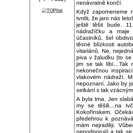
nenávratně končí.
Když zapomeneme na 
tvrdit, že jaro nás le
ještě těšit bude. 1
nádražíčku a maje
účastníků, šel obdiv
těsné blízkosti aut
vitariánů. Ne, nejedn
piva v žaludku (to se
jim se tak líbí…Tak 
nekonečnou inspirací
vlakovém nádraží. M
nepoznaní. Jako by js
setkání s tak vzácným
A byla tma. Jen slabá
my se těšili…na Iv
Kokořínskem. Očekáv
předehrou k poznává
mám nejraději. Vůbec
nepodporuji) a tak se