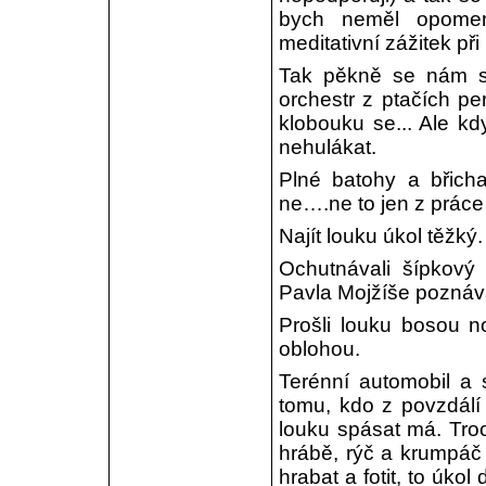
bych neměl opomen
meditativní zážitek př
Tak pěkně se nám s
orchestr z ptačích per
klobouku se... Ale kd
nehulákat.
Plné batohy a břicha
ne….ne to jen z práce 
Najít louku úkol těžký.
Ochutnávali šípkový
Pavla Mojžíše poznával
Prošli louku bosou n
oblohou.
Terénní automobil a 
tomu, kdo z povzdálí 
louku spásat má. Tro
hrábě, rýč a krumpáč
hrabat a fotit, to úko