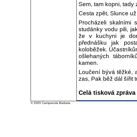
Sem, tam kopni, tady 
Cesta zpět, Slunce už s
Procházeli skalními 
studánky vodu pili, ja
že v kuchyni je do
přednášku jak posta
koloběžek. Účastníkům 
ošlehaných táborník
kamen.
Loučení bývá těžké, a
zas, Pak běž dál šířit 
Celá tisková zpráva
© 2005 Campanula Barbata