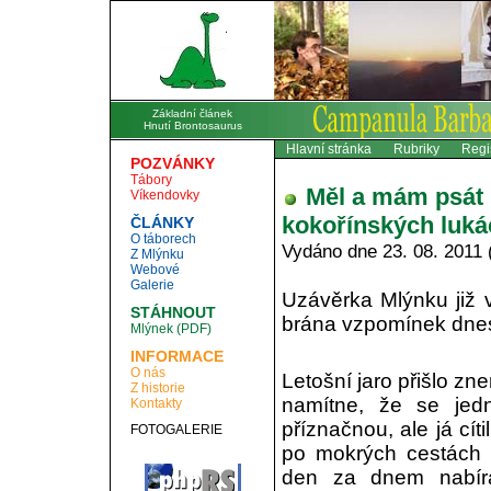
Základní článek
Hnutí Brontosaurus
Hlavní stránka
Rubriky
Regi
POZVÁNKY
Tábory
Měl a mám psát r
Víkendovky
kokořínských luká
ČLÁNKY
O táborech
Vydáno dne 23. 08. 2011 
Z Mlýnku
Webové
Galerie
Uzávěrka Mlýnku již 
STÁHNOUT
brána vzpomínek dne
Mlýnek (PDF)
INFORMACE
O nás
Letošní jaro přišlo zne
Z historie
namítne, že se jed
Kontakty
příznačnou, ale já cít
FOTOGALERIE
po mokrých cestách 
den za dnem nabíra