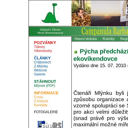
Základní článek
Hnutí Brontosaurus
Hlavní stránka
Rubriky
Regi
POZVÁNKY
Tábory
Pýcha předchází
Víkendovky
ekovíkendovce
ČLÁNKY
O táborech
Vydáno dne 15. 07. 2010 
Z Mlýnku
Webové
Galerie
STÁHNOUT
Mlýnek (PDF)
Čtenáři Mlýnku byli
INFORMACE
O nás
způsobu organizace a
Z historie
vzorné spolupráci se
Kontakty
pro akci velmi důleži
FOTOGALERIE
(snad právě pro výš
maximální možné míř