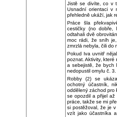
Jistě se divíte, co v 
Usnadní orientaci v 
přehledně ukáží, jak r
Práce šla překvapiv
cestičky (no dobře,
odtahali dvě obrovitán
moc rádi, že sníh j
zmrzlá nebyla, čili do
Pokud Iva uvnitř něja
poznat. Aktivity, kter
a sebejistě, že bych
nedopustil omylu č. 3.
Robby (2) se ukáza
ochotný účastník, ni
oddělený záchod pro 
se opozdil a přijel 
práce, takže se mi př
si postěžoval, že je 
vzít jako účastníka 