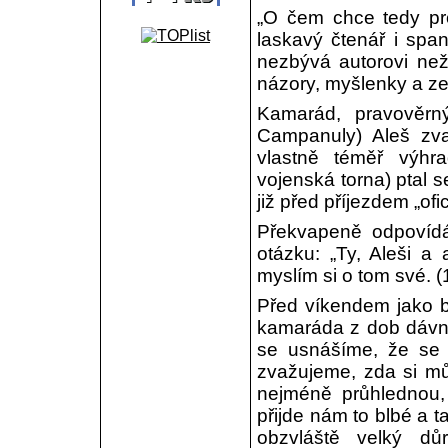
„O čem chce tedy pro
laskavý čtenář i spa
nezbývá autorovi než
názory, myšlenky a z
Kamarád, pravověrn
Campanuly) Aleš zvan
vlastně téměř výhr
vojenská torna) ptal 
již před příjezdem „ofi
Překvapeně odpovídá
otázku: „Ty, Aleši a 
myslím si o tom své. (
Před víkendem jako b
kamaráda z dob dávn
se usnášíme, že se 
zvažujeme, zda si m
nejméně průhlednou,
přijde nám to blbé a 
obzvláště velký dů