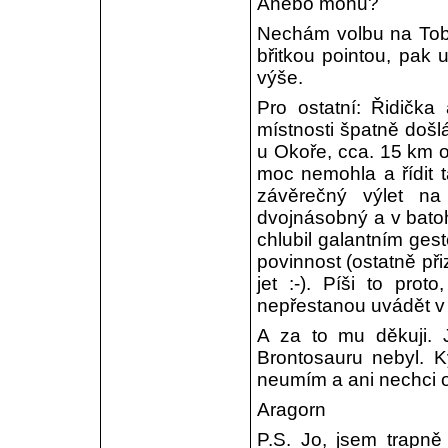
Anebo mohu?
Nechám volbu na Tobě
břitkou pointou, pak 
výše.
Pro ostatní: Řidičk
místnosti špatně došlá
u Okoře, cca. 15 km o
moc nemohla a řídit 
závěrečný výlet na
dvojnásobný a v batoh
chlubil galantním ges
povinnost (ostatně při
jet :-). Píši to pro
nepřestanou uvádět v
A za to mu děkuji. 
Brontosauru nebyl. 
neumím a ani nechci 
Aragorn
P.S. Jo, jsem trapn