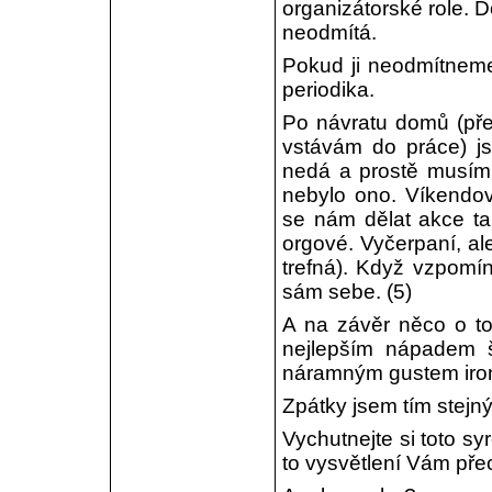
organizátorské role. 
neodmítá.
Pokud ji neodmítneme,
periodika.
Po návratu domů (přes
vstávám do práce) js
nedá a prostě musím 
nebylo ono. Víkendov
se nám dělat akce tak,
orgové. Vyčerpaní, al
trefná). Když vzpomí
sám sebe. (5)
A na závěr něco o to
nejlepším nápadem 
náramným gustem ironi
Zpátky jsem tím stejným
Vychutnejte si toto sy
to vysvětlení Vám pře