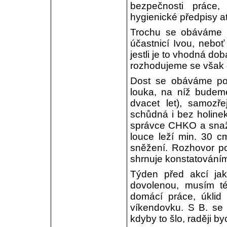
bezpečnosti práce,
hygienické předpisy atd
Trochu se obáváme s
účastnicí Ivou, neboť
jestli je to vhodná dob
rozhodujeme se však d
Dost se obáváme poč
louka, na níž budeme
dvacet let), samoz
schůdná i bez holine
správce CHKO a snaž
louce leží min. 30 c
sněžení. Rozhovor po
shrnuje konstatováním
Týden před akcí jak
dovolenou, musím t
domácí práce, úklid
víkendovku. S B. se
kdyby to šlo, raději b