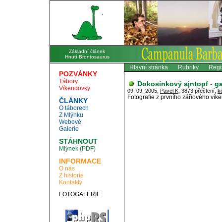
Základní článek
Hnutí Brontosaurus
Hlavní stránka
Rubriky
Regi
POZVÁNKY
Tábory
Dokosínkový ajntopf - ga
Víkendovky
09. 09. 2005,
Pavel K
, 3873 přečtení,
k
Fotografie z prvního zářiového víke
ČLÁNKY
O táborech
Z Mlýnku
Webové
Galerie
STÁHNOUT
Mlýnek (PDF)
INFORMACE
O nás
Z historie
Kontakty
FOTOGALERIE