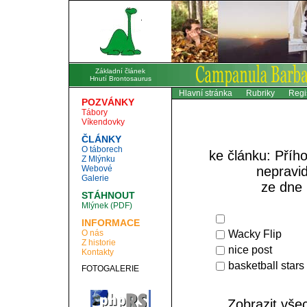
Základní článek
Hnutí Brontosaurus
Hlavní stránka
Rubriky
Regi
POZVÁNKY
Tábory
Víkendovky
ČLÁNKY
O táborech
ke článku: Příh
Z Mlýnku
Webové
nepravid
Galerie
ze dne 
STÁHNOUT
Mlýnek (PDF)
INFORMACE
O nás
Wacky Flip
Z historie
nice post
Kontakty
basketball stars
FOTOGALERIE
Zobrazit vš