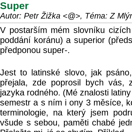
Super
Autor: Petr Žižka <@>, Téma: Z Mlý
V postarším mém slovníku cizích 
poddání koránu) a superior (předs
předponou super-.
Jest to latinské slovo, jak psán
přejala, zde poprosil bych vás,
jazyka rodného. (Mé znalosti latiny
semestr a s ním i ony 3 měsíce, kd
terminologie, na který jsem podr
všude s sebou, paměti chabé jedn