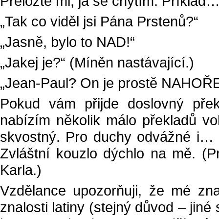
Přeložte mi, já se chytím. Příklad
„Tak co viděl jsi Pána Prstenů?“
„Jasně, bylo to NAD!“
„Jakej je?“ (Míněn nastávající.)
„Jean-Paul? On je prostě NAHOŘE
Pokud vám přijde doslovný pře
nabízím několik málo překladů vo
skvostný. Pro duchy odvážné i… 
Zvláštní kouzlo dýchlo na mě. (P
Karla.)
Vzdělance upozorňuji, že mé znal
znalosti latiny (stejný důvod – ji